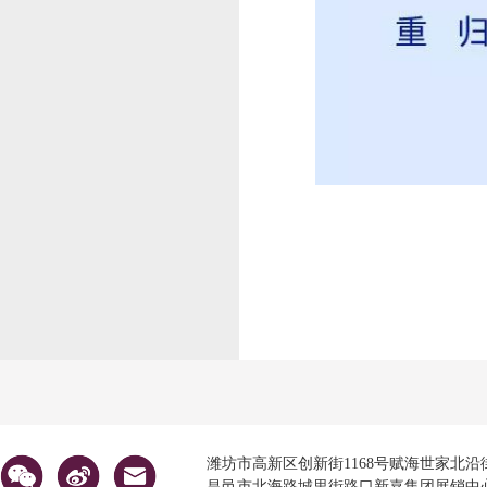
潍坊市高新区创新街1168号赋海世家北沿街 （潍坊总
昌邑市北海路城里街路口新嘉集团展销中